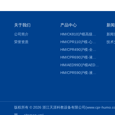
关于我们
产品中心
新闻
公司简介
HM/CK810沪模高级综合穿刺术训练模拟人
新闻
荣誉资质
HM/CPR110沪模-心肺复苏模拟人胸外按压急救教学模型
技术
HM/CPR490沪模-全自动数字计数电脑心肺复苏模拟人
HM/CPR690沪模-液晶彩显大屏心肺复苏模拟人急救假人
HM/AED99D沪模AED99D自动体外除颤训练仪
HM/CPR590沪模-液晶彩显电脑心肺复苏模拟人
版权所有 © 2026 浙江天涯科教设备有限公司(www.cpr-humo.com) 