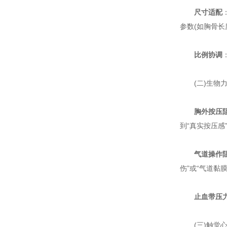
尺寸适配
参数(如胸骨长度
比例协调
(二)生物力
胸外按压
到“真实按压感
气道操作
伤”或“气道黏
止血带压
(三)触觉心