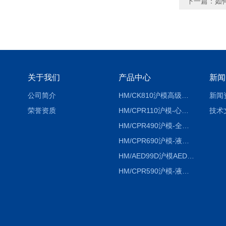
下一篇：
如
关于我们
产品中心
新闻
公司简介
HM/CK810沪模高级综合穿刺术训练模拟人
新闻
荣誉资质
HM/CPR110沪模-心肺复苏模拟人胸外按压急救教学模型
技术
HM/CPR490沪模-全自动数字计数电脑心肺复苏模拟人
HM/CPR690沪模-液晶彩显大屏心肺复苏模拟人急救假人
HM/AED99D沪模AED99D自动体外除颤训练仪
HM/CPR590沪模-液晶彩显电脑心肺复苏模拟人