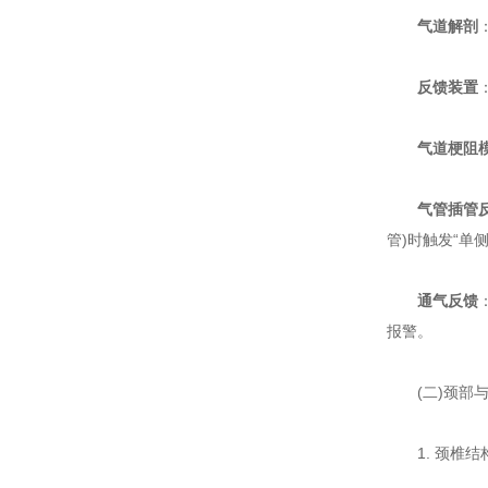
气道解剖
反馈装置
气道梗阻
气管插管
管)时触发“单
通气反馈
报警。
(二)颈部与
1. 颈椎结