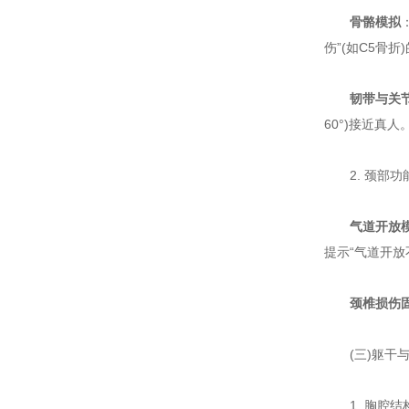
骨骼模拟
伤”(如C5骨折
韧带与关
60°)接近真人
2. 颈部功
气道开放
提示“气道开放
颈椎损伤
(三)躯干与
1. 胸腔结