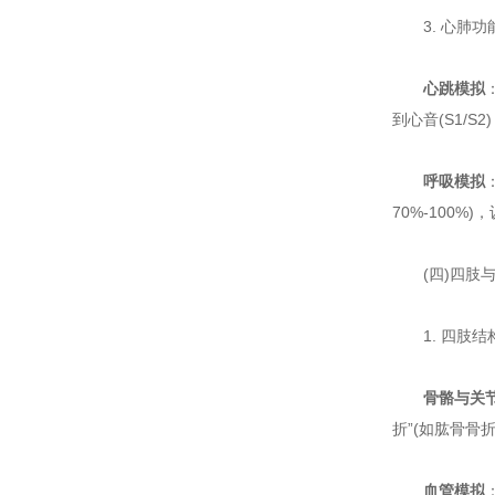
3. 心肺功
心跳模拟
到心音(S1/S2
呼吸模拟
70%-100%
(四)四肢与
1. 四肢结
骨骼与关
折”(如肱骨骨
血管模拟