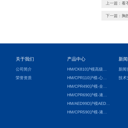
上一篇：
看
下一篇：
胸
关于我们
产品中心
新闻
公司简介
HM/CK810沪模高级综合穿刺术训练模拟人
新闻
荣誉资质
HM/CPR110沪模-心肺复苏模拟人胸外按压急救教学模型
技术
HM/CPR490沪模-全自动数字计数电脑心肺复苏模拟人
HM/CPR690沪模-液晶彩显大屏心肺复苏模拟人急救假人
HM/AED99D沪模AED99D自动体外除颤训练仪
HM/CPR590沪模-液晶彩显电脑心肺复苏模拟人