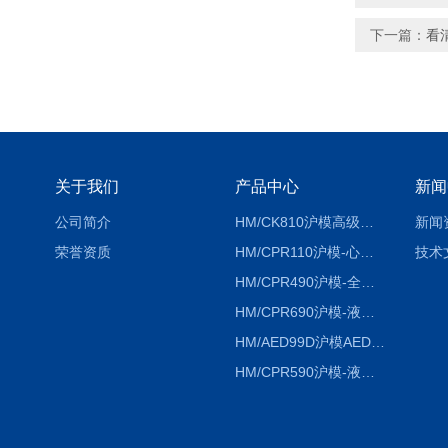
下一篇：
看
关于我们
产品中心
新闻
公司简介
HM/CK810沪模高级综合穿刺术训练模拟人
新闻
荣誉资质
HM/CPR110沪模-心肺复苏模拟人胸外按压急救教学模型
技术
HM/CPR490沪模-全自动数字计数电脑心肺复苏模拟人
HM/CPR690沪模-液晶彩显大屏心肺复苏模拟人急救假人
HM/AED99D沪模AED99D自动体外除颤训练仪
HM/CPR590沪模-液晶彩显电脑心肺复苏模拟人