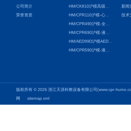
公司简介
HM/CK810沪模高级综合穿刺术训练模拟人
新闻
荣誉资质
HM/CPR110沪模-心肺复苏模拟人胸外按压急救教学模型
技术
HM/CPR490沪模-全自动数字计数电脑心肺复苏模拟人
HM/CPR690沪模-液晶彩显大屏心肺复苏模拟人急救假人
HM/AED99D沪模AED99D自动体外除颤训练仪
HM/CPR590沪模-液晶彩显电脑心肺复苏模拟人
版权所有 © 2026 浙江天涯科教设备有限公司(www.cpr-humo.com) 
网
sitemap.xml