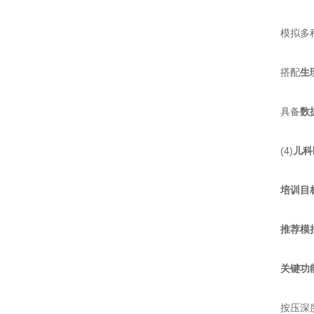
模拟多种
搭配​
​
具备​
​
(4)​
​儿科
​
​培训目标
​
​推荐模
​
​关键功
按压深度更浅