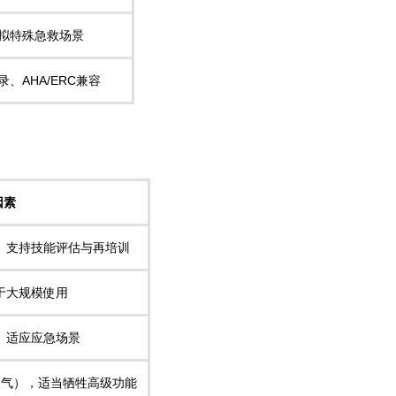
拟特殊急救场景
、AHA/ERC兼容
因素
、支持技能评估与再培训
于大规模使用
、适应应急场景
吹气），适当牺牲高级功能