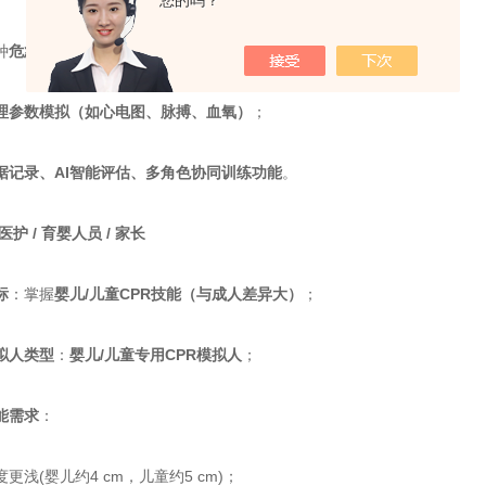
您的吗？
​
​危急状态（如窒息、电击、创伤、中毒）​
​；
生理参数模拟（如心电图、脉搏、血氧）​
​；
数据记录、AI智能评估、多角色协同训练功能​
​。
医护 / 育婴人员 / 家长​
​
​：掌握​
​婴儿/儿童CPR技能（与成人差异大）​
​；
拟人类型​
​：​
​婴儿/儿童专用CPR模拟人​
​；
能需求​
​：
(婴儿约4 cm，儿童约5 cm)；