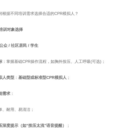
据不同培训需求选择合适的CPR模拟人？
据培训对象选择​
公众 / 社区居民 / 学生​
​
​：掌握基础CPR操作流程，如胸外按压、人工呼吸(可选)；
拟人类型​
​：​
​基础型或标准型CPR模拟人​
​；
能需求​
​：
、耐用、易清洁；
按压深度提示（如“按压太浅”语音提醒）​
​；