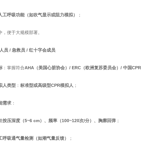
​人工呼吸功能（如吹气显示或阻力模拟）​
​；
，便于大规模部署。
人员 / 急救员 / 红十字会成员​
​
​：掌握符合​
​AHA（美国心脏协会）/ ERC（欧洲复苏委员会）/ 中国CPR
拟人类型​
​：​
​标准型或高级型CPR模拟人​
​；
能需求​
​：
​
​按压深度（5~6 cm）、频率（100~120次/分）、胸廓回弹​
​；
人工呼吸通气量检测（如潮气量反馈）​
​；