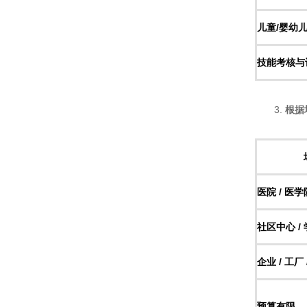
​儿童/婴幼
​技能考核与
3. ​
​根
​医院 / 医学
​社区中心 / 
​企业 / 工厂
​预算有限​