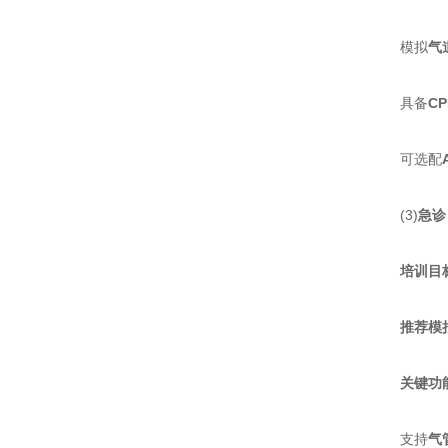
模拟​
​
具备​
​
可选配​
(3)​
​急诊
​
​培训目标
​
​推荐模
​
​关键功
支持​
​