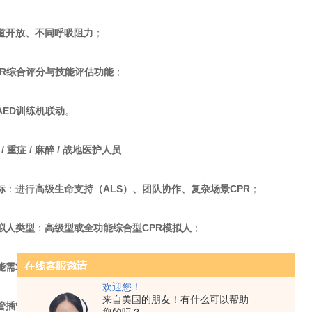
气道开放、不同呼吸阻力​
​；
CPR综合评分与技能评估功能​
​；
​AED训练机联动​
​。
 / 重症 / 麻醉 / 战地医护人员​
​
​：进行​
​高级生命支持（ALS）、团队协作、复杂场景CPR​
​；
拟人类型​
​：​
​高级型或全功能综合型CPR模拟人​
​；
能需求​
​：
欢迎您！
来自美国的朋友！有什么可以帮助
气管插管、环甲膜穿刺、除颤、药物注射等高级技能​
​；