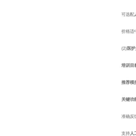
可选配​
价格适中
(2)​
​医护
​
​培训目标
​
​推荐模
​
​关键功
准确反馈
支持​
​