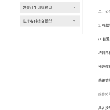
妇婴计生训练模型
二、如何根
临床各科综合模型
1. ​
​根
(1)​
​普通
​
​培训目标
​
​推荐模
​
​关键功
操作简单
具备​
​