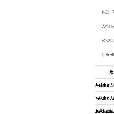
体型、面
支持口对
模拟婴儿
2. ​
​根
培
​基础生命支
​高级生命支
​急救技能普