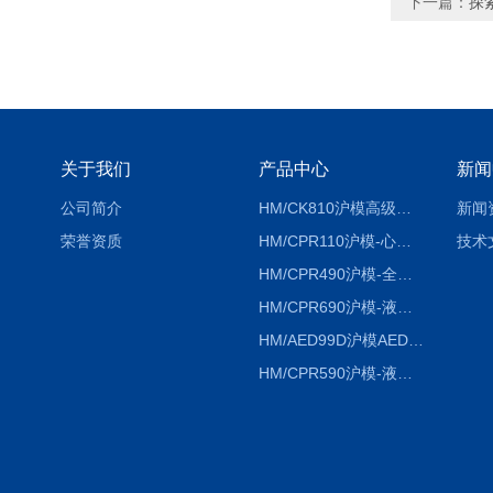
下一篇：
探
关于我们
产品中心
新闻
公司简介
HM/CK810沪模高级综合穿刺术训练模拟人
新闻
荣誉资质
HM/CPR110沪模-心肺复苏模拟人胸外按压急救教学模型
技术
HM/CPR490沪模-全自动数字计数电脑心肺复苏模拟人
HM/CPR690沪模-液晶彩显大屏心肺复苏模拟人急救假人
HM/AED99D沪模AED99D自动体外除颤训练仪
HM/CPR590沪模-液晶彩显电脑心肺复苏模拟人