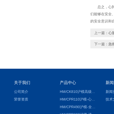
总之，心肺复
们能够在安全
的安全意识和
上一篇：
心
下一篇：
急
关于我们
产品中心
新闻
公司简介
HM/CK810沪模高级综合穿刺术训练模拟人
新闻
荣誉资质
HM/CPR110沪模-心肺复苏模拟人胸外按压急救教学模型
技术
HM/CPR490沪模-全自动数字计数电脑心肺复苏模拟人