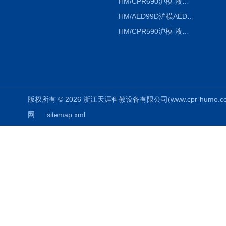
HM/CPR690沪模-液晶彩显大屏心肺复苏模拟人急救假人
HM/AED99D沪模AED99D自动体外除颤训练仪
HM/CPR590沪模-液晶彩显电脑心肺复苏模拟人
版权所有 © 2026 浙江天涯科教设备有限公司(www.cpr-humo.com) 
网
sitemap.xml