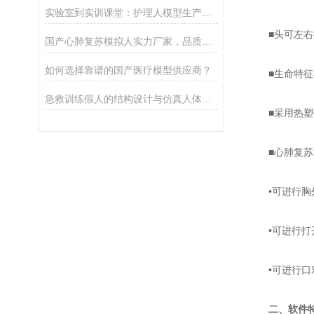
实验室到实训课堂：护理人模型生产企业的产品落地与用户反馈
■头可左右摆
国产心肺复苏模拟人实力厂家，品质售后与性价比介绍
如何选择靠谱的国产医疗模型供应商？
■生命特征模
急救训练假人的结构设计与仿真人体工学解析
■采用热塑弹
■心肺复苏术
•可进行胸
•可进行打
•可进行口对
二、软件