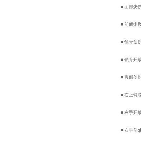
■ 面部烧伤Ⅰ
■ 前额撕裂
■ 颌骨创
■ 锁骨开放
■ 腹部创伤
■ 右上臂肱
■ 右手开放
■ 右手掌qi