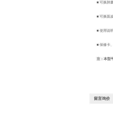
■ 可换肺囊
■ 可换面皮
■ 使用说明
■ 保修卡、
注：本型
留言询价