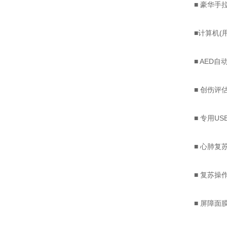
■ 豪华手拉
■计算机(用
■ AED自动
■ 创伤评估模
■ 专用US
■ 心肺复苏
■ 复苏操作
■ 屏障面膜(