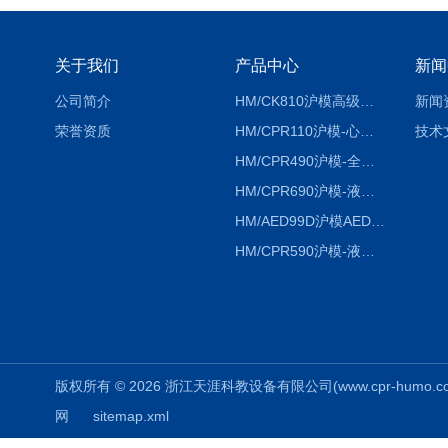
关于我们
产品中心
新闻
公司简介
HM/CK810沪模高级综合穿刺术训练模拟人
新闻
荣誉资质
HM/CPR110沪模-心肺复苏模拟人胸外按压急救教学模型
技术
HM/CPR490沪模-全自动数字计数电脑心肺复苏模拟人
HM/CPR690沪模-液晶彩显大屏心肺复苏模拟人急救假人
HM/AED99D沪模AED99D自动体外除颤训练仪
HM/CPR590沪模-液晶彩显电脑心肺复苏模拟人
版权所有 © 2026 浙江天涯科教设备有限公司(www.cpr-humo.com) 
网
sitemap.xml