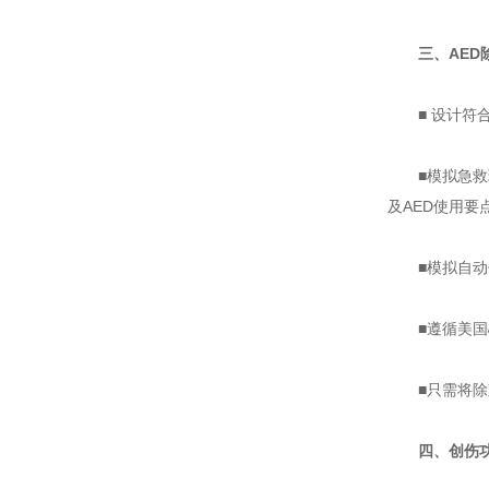
三、AED
■ 设计符合
■模拟急救现
及AED使用要
■模拟自动侦
■遵循美国心
■只需将除颤
四、创伤