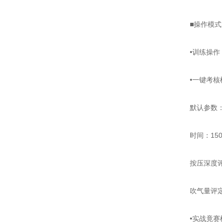
■操作模式：
•训练操作：
•一键考核模
默认参数
时间：150秒
按压深度评定：
吹气量评定：少于
•实战竟赛模