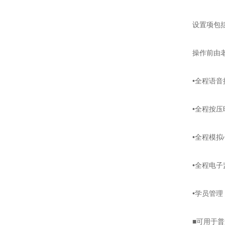
设置项包括：
操作前由老师
•全程语音提
•全程按压时
•全程模拟心
•全程电子监
•学员管理：
■可用于普通