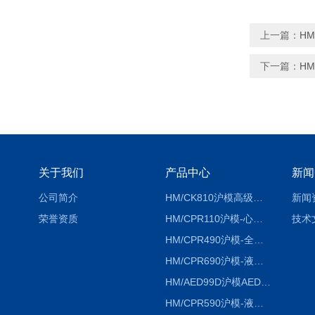
上一篇：
H
下一篇：
H
关于我们
产品中心
新闻
公司简介
HM/CK810沪模高级综合穿刺术训练模拟人
新闻
荣誉资质
HM/CPR110沪模-心肺复苏模拟人胸外按压急救教学模型
技术
HM/CPR490沪模-全自动数字计数电脑心肺复苏模拟人
HM/CPR690沪模-液晶彩显大屏心肺复苏模拟人急救假人
HM/AED99D沪模AED99D自动体外除颤训练仪
HM/CPR590沪模-液晶彩显电脑心肺复苏模拟人