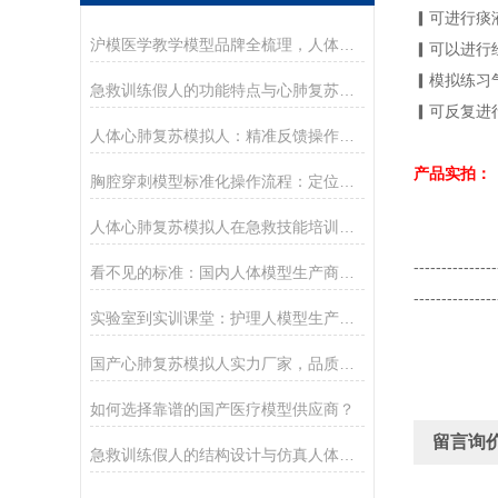
▎可进行痰
沪模医学教学模型品牌全梳理，人体穿刺训练模型/人体模型选购参考
▎可以进行
▎模拟练习
急救训练假人的功能特点与心肺复苏实操应用
▎可反复进
人体心肺复苏模拟人：精准反馈操作，助力急救培训提质
产品实拍：
胸腔穿刺模型标准化操作流程：定位、消毒、麻醉与穿刺抽液训练要点
人体心肺复苏模拟人在急救技能培训中的核心作用
---------------
看不见的标准：国内人体模型生产商的质量与合规之路
------
---------
实验室到实训课堂：护理人模型生产企业的产品落地与用户反馈
国产心肺复苏模拟人实力厂家，品质售后与性价比介绍
如何选择靠谱的国产医疗模型供应商？
留言询
急救训练假人的结构设计与仿真人体工学解析