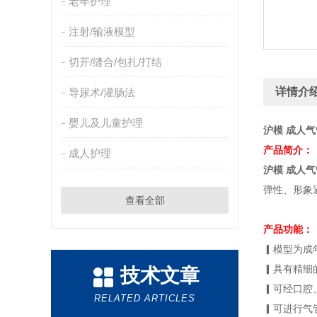
老年护理
注射/输液模型
切开/缝合/包扎/打结
详情介
导尿术/灌肠法
婴儿及儿童护理
沪模 成人
产品简介：
成人护理
沪模 成人
弹性、形象
查看全部
产品功能：
▎模型为成
▎具有精细
技术文章
▎可经口腔
RELATED ARTICLES
▎可进行气