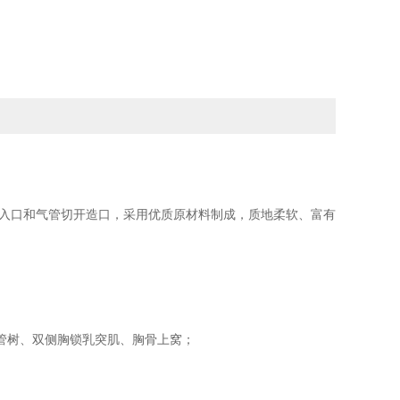
入口和气管切开造口，采用优质原材料制成，质地柔软、富有
管树、双侧胸锁乳突肌、胸骨上窝；