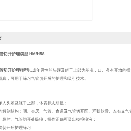
绍
气管切开护理模型
HM/H58
气管切开护理模型
以成年男性的头颈及躯干上部为基准，口、鼻有开放的插
逼真，可用于练习气管切开后的护理和吸引技术。
年人头颈及躯干上部，体表标志明显；
的解剖结构：咽、会厌、气管、食道及气管切开区、环状软骨、左右支气
、鼻腔、气管切开处吸痰，操作正确可吸出模拟痰液；
管切开后护理练习；