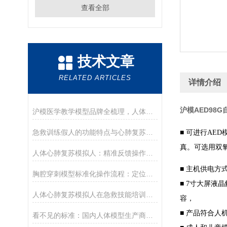
查看全部
技术文章
RELATED ARTICLES
详情介绍
沪模AED98
沪模医学教学模型品牌全梳理，人体穿刺训练模型/人体模型选购参考
急救训练假人的功能特点与心肺复苏实操应用
■
可进行
AED
真。可选用双
人体心肺复苏模拟人：精准反馈操作，助力急救培训提质
■
主机供电方
胸腔穿刺模型标准化操作流程：定位、消毒、麻醉与穿刺抽液训练要点
■
寸大屏液晶
7
人体心肺复苏模拟人在急救技能培训中的核心作用
容
，
■
产品符合人
看不见的标准：国内人体模型生产商的质量与合规之路