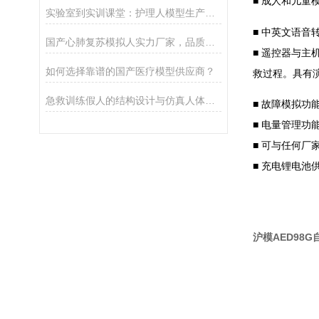
■
成人和儿童
实验室到实训课堂：护理人模型生产企业的产品落地与用户反馈
■
中英文语音
国产心肺复苏模拟人实力厂家，品质售后与性价比介绍
■
遥控器与主
如何选择靠谱的国产医疗模型供应商？
救过程。具有演
急救训练假人的结构设计与仿真人体工学解析
■
故障模拟功
■
电量管理功
■
可与任何厂
■
充电锂电池
沪模AED98