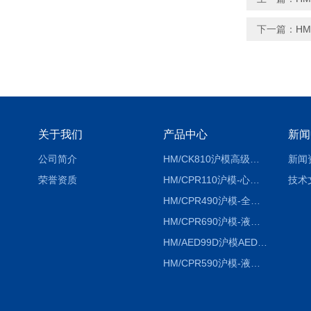
下一篇：
H
关于我们
产品中心
新闻
公司简介
HM/CK810沪模高级综合穿刺术训练模拟人
新闻
荣誉资质
HM/CPR110沪模-心肺复苏模拟人胸外按压急救教学模型
技术
HM/CPR490沪模-全自动数字计数电脑心肺复苏模拟人
HM/CPR690沪模-液晶彩显大屏心肺复苏模拟人急救假人
HM/AED99D沪模AED99D自动体外除颤训练仪
HM/CPR590沪模-液晶彩显电脑心肺复苏模拟人