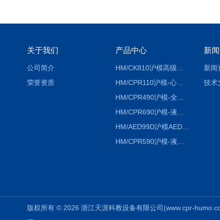
关于我们
产品中心
新闻
公司简介
HM/CK810沪模高级综合穿刺术训练模拟人
新闻
荣誉资质
HM/CPR110沪模-心肺复苏模拟人胸外按压急救教学模型
技术
HM/CPR490沪模-全自动数字计数电脑心肺复苏模拟人
HM/CPR690沪模-液晶彩显大屏心肺复苏模拟人急救假人
HM/AED99D沪模AED99D自动体外除颤训练仪
HM/CPR590沪模-液晶彩显电脑心肺复苏模拟人
版权所有 © 2026 浙江天涯科教设备有限公司(www.cpr-humo.com) 