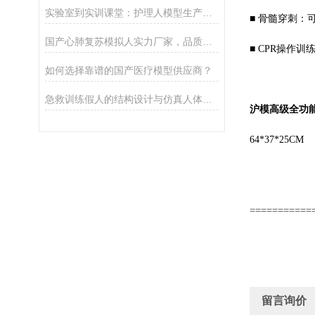
实验室到实训课堂：护理人模型生产企业的产品落地与用户反馈
■ 骨髓穿刺
国产心肺复苏模拟人实力厂家，品质售后与性价比介绍
■ CPR操作
如何选择靠谱的国产医疗模型供应商？
急救训练假人的结构设计与仿真人体工学解析
沪模高级全功
64*37*25CM 
===========
留言询价